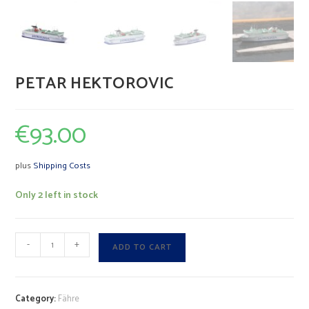
PETAR HEKTOROVIC
€
93.00
plus
Shipping Costs
Only 2 left in stock
PETAR
A
-
+
ADD TO CART
HEKTOROVIC
l
quantity
t
e
Category:
Fähre