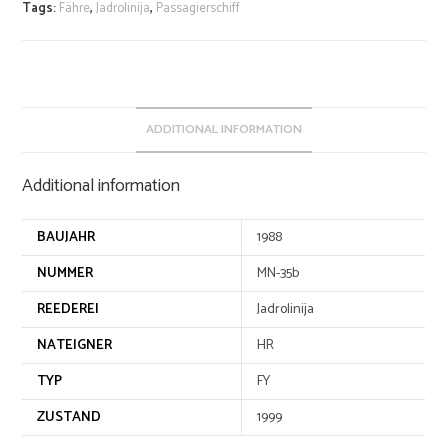
r
Tags:
Fähre
,
Jadrolinija
,
Passagierschiff
n
a
t
i
v
ADDITIONAL INFORMATION
e
:
Additional information
BAUJAHR
1988
NUMMER
MN-35b
REEDEREI
Jadrolinija
NATEIGNER
HR
TYP
FY
ZUSTAND
1999