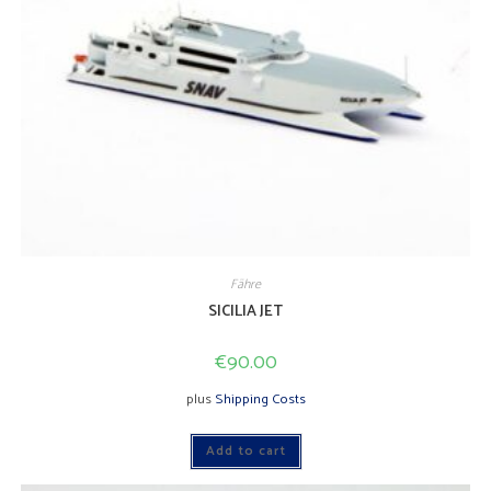
Fähre
SICILIA JET
€
90.00
plus
Shipping Costs
Add to cart